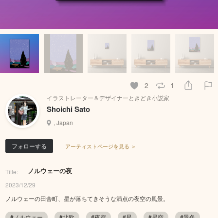
2
1
イラストレーター＆デザイナーときどき小説家
Shoichi Sato
, Japan
フォローする
アーティストページを見る ＞
ノルウェーの夜
Title:
2023/12/29
ノルウェーの田舎町、星が落ちてきそうな満点の夜空の風景。
#ノルウェー
#北欧
#夜空
#星
#星空
#景色