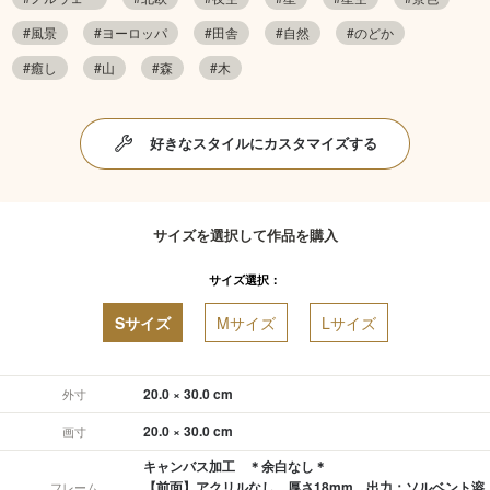
#風景
#ヨーロッパ
#田舎
#自然
#のどか
#癒し
#山
#森
#木
好きなスタイルにカスタマイズする
サイズを選択して作品を購入
サイズ選択：
Sサイズ
Mサイズ
Lサイズ
20.0 × 30.0 cm
外寸
20.0 × 30.0 cm
画寸
キャンバス加工 ＊余白なし＊
【前面】アクリルなし、厚さ18mm 出力：ソルベント溶
フレーム