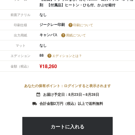
剤 【付属品】ヒートン・ひも付、かぶせ箱付
なし
前面アクリル
ジークレー印刷
印刷仕様
印刷について
キャンバス
出力用紙
用紙について
なし
マット
88
エディション
エディションとは？
¥18,260
金額（税込）
あなたの保有ポイント：ログインすると表示されます
お届け予定日：8月23日～8月28日
event_available
合計金額2万円（税込）以上で送料無料
local_shipping