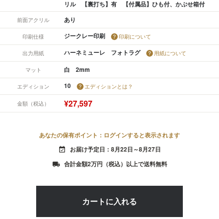
リル 【裏打ち】有 【付属品】ひも付、かぶせ箱付
あり
前面アクリル
ジークレー印刷
印刷仕様
印刷について
ハーネミューレ フォトラグ
出力用紙
用紙について
白 2mm
マット
10
エディション
エディションとは？
¥27,597
金額（税込）
あなたの保有ポイント：ログインすると表示されます
お届け予定日：8月22日～8月27日
event_available
合計金額2万円（税込）以上で送料無料
local_shipping