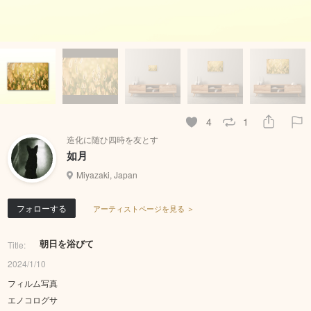
4
1
造化に随ひ四時を友とす
如月
Miyazaki, Japan
フォローする
アーティストページを見る ＞
朝日を浴びて
Title:
2024/1/10
フィルム写真
エノコログサ