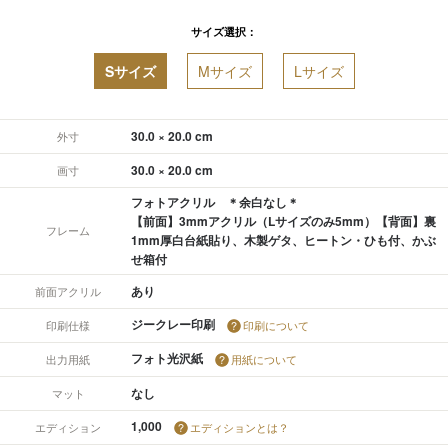
サイズ選択：
Sサイズ
Mサイズ
Lサイズ
30.0 × 20.0 cm
外寸
30.0 × 20.0 cm
画寸
フォトアクリル ＊余白なし＊
【前面】3mmアクリル（Lサイズのみ5mm）【背面】裏
フレーム
1mm厚白台紙貼り、木製ゲタ、ヒートン・ひも付、かぶ
せ箱付
あり
前面アクリル
ジークレー印刷
印刷仕様
印刷について
フォト光沢紙
出力用紙
用紙について
なし
マット
1,000
エディション
エディションとは？