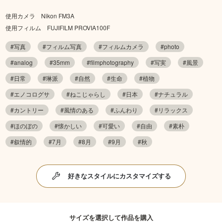
使用カメラ Nikon FM3A
使用フィルム FUJIFILM PROVIA100F
#写真
#フィルム写真
#フィルムカメラ
#photo
#analog
#35mm
#filmphotography
#写実
#風景
#日常
#琳派
#自然
#生命
#植物
#エノコログサ
#ねこじゃらし
#日本
#ナチュラル
#カントリー
#風情のある
#ふんわり
#リラックス
#ほのぼの
#懐かしい
#可愛い
#自由
#素朴
#叙情的
#7月
#8月
#9月
#秋
好きなスタイルにカスタマイズする
サイズを選択して作品を購入