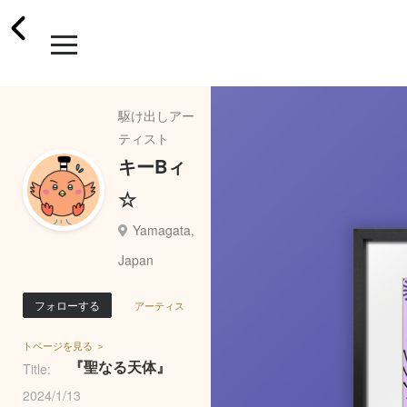
駆け出しアー
ティスト
キーBィ‪
☆
Yamagata,
Japan
フォローする
アーティス
トページを見る ＞
『聖なる天体』
Title:
2024/1/13