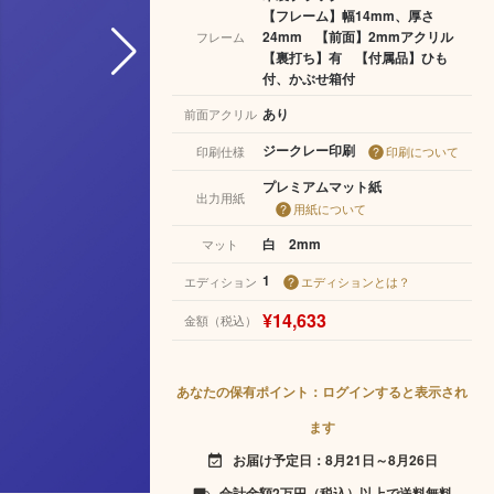
【フレーム】幅14mm、厚さ
24mm 【前面】2mmアクリル
フレーム
【裏打ち】有 【付属品】ひも
付、かぶせ箱付
あり
前面アクリル
ジークレー印刷
印刷仕様
印刷について
プレミアムマット紙
出力用紙
用紙について
白 2mm
マット
1
エディション
エディションとは？
¥14,633
金額（税込）
あなたの保有ポイント：ログインすると表示され
ます
お届け予定日：8月21日～8月26日
event_available
合計金額2万円（税込）以上で送料無料
local_shipping