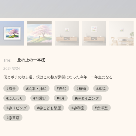
丘の上の一本桜
Title:
2024/3/24
僕とポチの散歩道、僕はこの桜が満開になった今年、一年生になる
#風景
#絵本・挿絵
#自然
#植物
#幸福
#ふんわり
#可愛い
#4月
#@ダイニング
#@リビング
#@こども部屋
#@和室
#@洋室
#@書斎