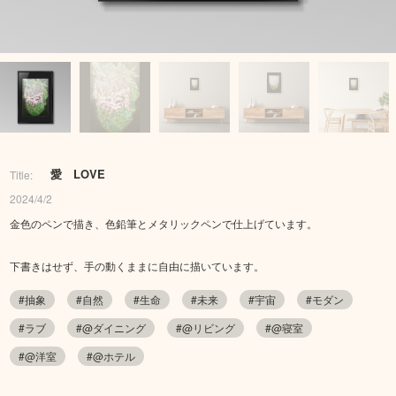
愛 LOVE
Title:
2024/4/2
金色のペンで描き、色鉛筆とメタリックペンで仕上げています。
下書きはせず、手の動くままに自由に描いています。
#抽象
#自然
#生命
#未来
#宇宙
#モダン
#ラブ
#@ダイニング
#@リビング
#@寝室
#@洋室
#@ホテル