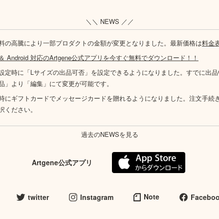
＼＼ NEWS ／／
料の高騰により一部プロダクトの金額が変更となりました。最新価格は
料金
S ＆ Android 対応のArtgene公式アプリを今すぐ無料でダウンロード！！
設定時に「Lサイズの出品可否」を設定できるようになりました。すでに出品
品」より「編集」にて変更が可能です。
時にギフトカードでメッセージカードを贈れるようになりました。注文手続
択ください。
過去のNEWSを見る
Artgene公式アプリ
Note
twitter
Instagram
Facebo