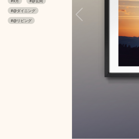
#9月
#@玄関
#@ダイニング
#@リビング