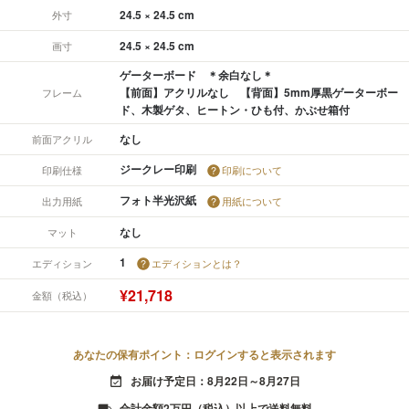
24.5 × 24.5 cm
外寸
24.5 × 24.5 cm
画寸
ゲーターボード ＊余白なし＊
【前面】アクリルなし 【背面】5mm厚黒ゲーターボー
フレーム
ド、木製ゲタ、ヒートン・ひも付、かぶせ箱付
なし
前面アクリル
ジークレー印刷
印刷仕様
印刷について
フォト半光沢紙
出力用紙
用紙について
なし
マット
1
エディション
エディションとは？
¥21,718
金額（税込）
あなたの保有ポイント：ログインすると表示されます
お届け予定日：8月22日～8月27日
event_available
合計金額2万円（税込）以上で送料無料