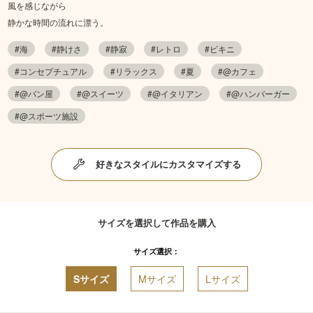
風を感じながら
静かな時間の流れに漂う。
#海
#静けさ
#静寂
#レトロ
#ビキニ
#コンセプチュアル
#リラックス
#夏
#@カフェ
#@パン屋
#@スイーツ
#@イタリアン
#@ハンバーガー
#@スポーツ施設
好きなスタイルにカスタマイズする
サイズを選択して作品を購入
サイズ選択：
Sサイズ
Mサイズ
Lサイズ