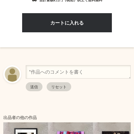
local_shipping
出品者の他の作品