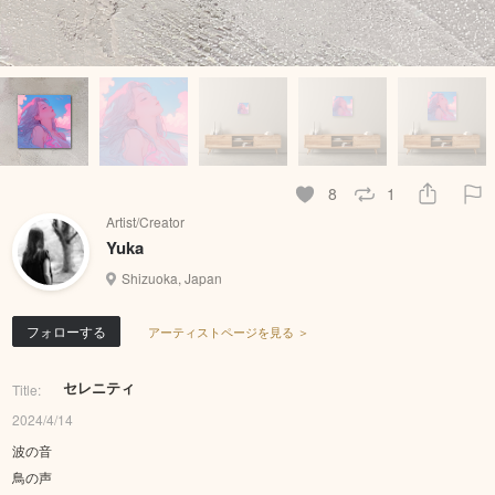
8
1
Artist/Creator
Yuka
Shizuoka, Japan
フォローする
アーティストページを見る ＞
セレニティ
Title:
2024/4/14
波の音
鳥の声