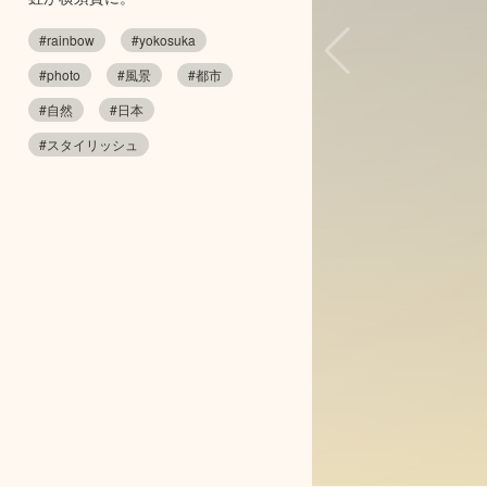
#rainbow
#yokosuka
#photo
#風景
#都市
#自然
#日本
#スタイリッシュ