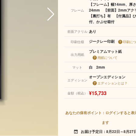
【フレーム】幅14mm、厚
24mm 【前面】2mmア
フレーム
【裏打ち】有 【付属品】
付、かぶせ箱付
あり
前面アクリル
ジークレー印刷
印刷仕様
印刷に
プレミアムマット紙
出力用紙
用紙について
白 2mm
マット
オープンエディション
エディション
エディションとは？
¥15,733
金額（税込）
あなたの保有ポイント：ログインすると表
ます
お届け予定日：8月22日～8月27
event_available