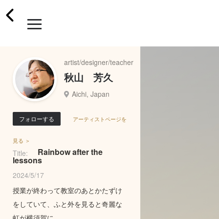
artist/designer/teacher
秋山 芳久
Aichi, Japan
フォローする
アーティストページを
見る ＞
Rainbow after the
Title:
lessons
2024/5/17
授業が終わって教室のあとかたずけ
をしていて、ふと外を見ると奇麗な
虹が横須賀に。