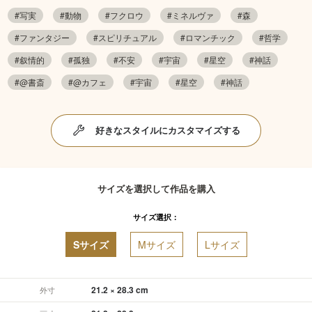
#写実
#動物
#フクロウ
#ミネルヴァ
#森
#ファンタジー
#スピリチュアル
#ロマンチック
#哲学
#叙情的
#孤独
#不安
#宇宙
#星空
#神話
#@書斎
#@カフェ
#宇宙
#星空
#神話
好きなスタイルにカスタマイズする
サイズを選択して作品を購入
サイズ選択：
Sサイズ
Mサイズ
Lサイズ
21.2 × 28.3 cm
外寸