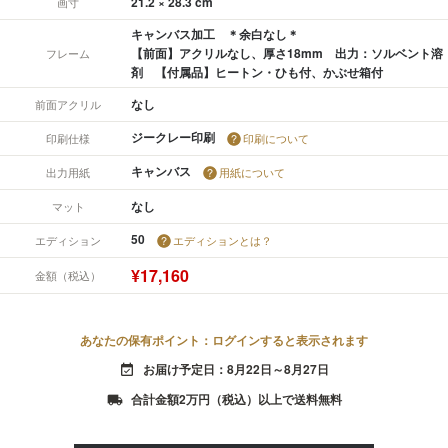
21.2 × 28.3 cm
画寸
キャンバス加工 ＊余白なし＊
【前面】アクリルなし、厚さ18mm 出力：ソルベント溶
フレーム
剤 【付属品】ヒートン・ひも付、かぶせ箱付
なし
前面アクリル
ジークレー印刷
印刷仕様
印刷について
キャンバス
出力用紙
用紙について
なし
マット
50
エディション
エディションとは？
¥17,160
金額（税込）
あなたの保有ポイント：ログインすると表示されます
お届け予定日：8月22日～8月27日
event_available
合計金額2万円（税込）以上で送料無料
local_shipping