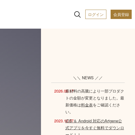
ログイン
会員登録
＼＼ NEWS ／／
2026.06.17
原材料の高騰により一部プロダク
トの金額が変更となりました。最
新価格は
料金表
をご確認くださ
い。
2023.12.27
iOS ＆ Android 対応のArtgene公
式アプリを今すぐ無料でダウンロ
ード！！