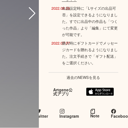
2022.08.29
出品設定時に「Lサイズの出品可
否」を設定できるようになりまし
た。すでに出品中の作品も「つく
った作品」より「編集」にて変更
が可能です。
2022.07.07
購入時にギフトカードでメッセー
ジカードを贈れるようになりまし
た。注文手続きで「ギフト配送」
をご選択ください。
過去のNEWSを見る
Artgene公
式アプリ
Artgene
とつな
Note
twitter
Instagram
Faceboo
がる