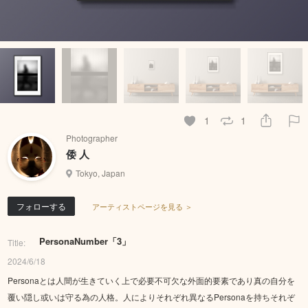
1
1
Photographer
倭 人
Tokyo, Japan
フォローする
アーティストページを見る ＞
PersonaNumber「3」
Title:
2024/6/18
Personaとは人間が生きていく上で必要不可欠な外面的要素であり真の自分を
覆い隠し或いは守る為の人格。人によりそれぞれ異なるPersonaを持ちそれぞ