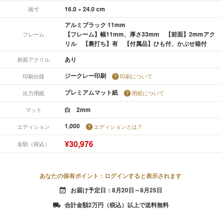
16.0 × 24.0 cm
画寸
アルミブラック 11mm
【フレーム】幅11mm、厚さ33mm 【前面】2mmアク
フレーム
リル 【裏打ち】有 【付属品】ひも付、かぶせ箱付
あり
前面アクリル
ジークレー印刷
印刷仕様
印刷について
プレミアムマット紙
出力用紙
用紙について
白 2mm
マット
1,000
エディション
エディションとは？
¥30,976
金額（税込）
あなたの保有ポイント：ログインすると表示されます
お届け予定日：8月20日～8月25日
event_available
合計金額2万円（税込）以上で送料無料
local_shipping