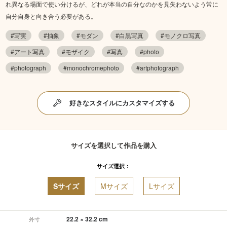
れ異なる場面で使い分けるが、どれが本当の自分なのかを見失わないよう常に
自分自身と向き合う必要がある。
#写実
#抽象
#モダン
#白黒写真
#モノクロ写真
#アート写真
#モザイク
#写真
#photo
#photograph
#monochromephoto
#artphotograph
好きなスタイルにカスタマイズする
サイズを選択して作品を購入
サイズ選択：
Sサイズ
Mサイズ
Lサイズ
22.2 × 32.2 cm
外寸