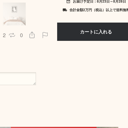
お届け予定日：8月23日～8月28日
event_available
合計金額2万円（税込）以上で送料無
local_shipping
2
0