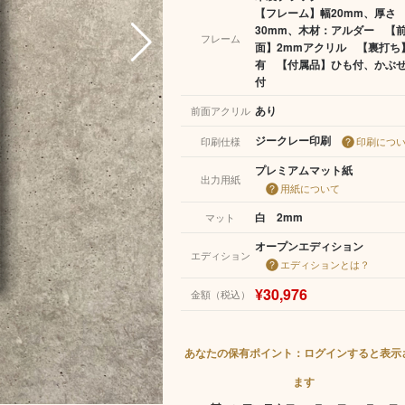
【フレーム】幅20mm、厚さ
30mm、木材：アルダー 【
フレーム
面】2mmアクリル 【裏打ち
有 【付属品】ひも付、かぶ
付
あり
前面アクリル
ジークレー印刷
印刷仕様
印刷につ
プレミアムマット紙
出力用紙
用紙について
白 2mm
マット
オープンエディション
エディション
エディションとは？
¥30,976
金額（税込）
あなたの保有ポイント：ログインすると表示
ます