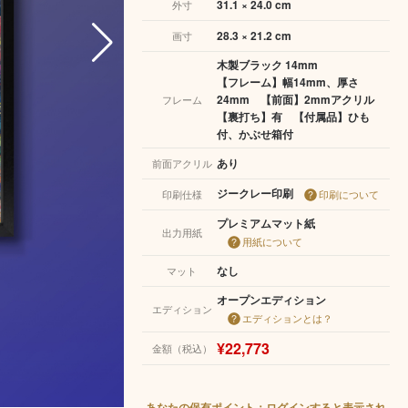
31.1 × 24.0 cm
外寸
28.3 × 21.2 cm
画寸
木製ブラック 14mm
【フレーム】幅14mm、厚さ
24mm 【前面】2mmアクリル
フレーム
【裏打ち】有 【付属品】ひも
付、かぶせ箱付
あり
前面アクリル
ジークレー印刷
印刷仕様
印刷について
プレミアムマット紙
出力用紙
用紙について
なし
マット
オープンエディション
エディション
エディションとは？
¥22,773
金額（税込）
あなたの保有ポイント：ログインすると表示され