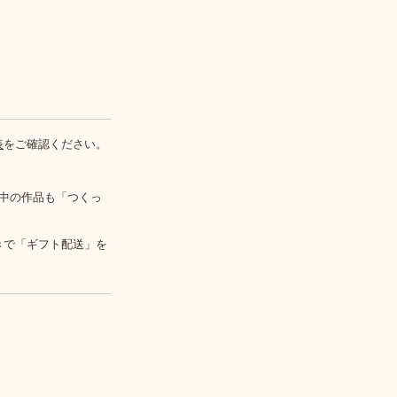
表
をご確認ください。
中の作品も「つくっ
きで「ギフト配送」を