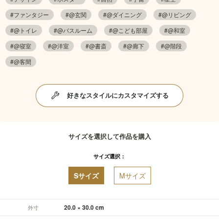
#ファンタジー
#@玄関
#@ダイニング
#@リビング
#@トイレ
#@バスルーム
#@こども部屋
#@和室
#@寝室
#@洋室
#@書斎
#@廊下
#@階段
#@客間
好きなスタイルにカスタマイズする
サイズを選択して作品を購入
サイズ選択：
Sサイズ
Mサイズ
20.0 × 30.0 cm
外寸