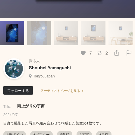
7
2
撮る人
Shouhei Yamaguchi
Tokyo, Japan
フォローする
アーティストページを見る ＞
雨上がりの宇宙
Title:
2024/9/7
自身で撮影した写真を組み合わせて構成した架空の1枚です。
#デザイン
#ポスター
#自然
#宇宙
#星空