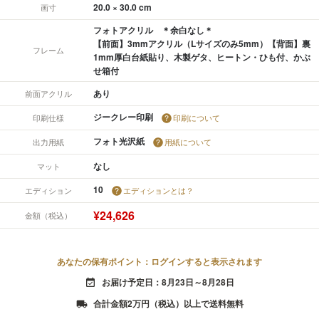
20.0 × 30.0 cm
画寸
フォトアクリル ＊余白なし＊
【前面】3mmアクリル（Lサイズのみ5mm）【背面】裏
フレーム
1mm厚白台紙貼り、木製ゲタ、ヒートン・ひも付、かぶ
せ箱付
あり
前面アクリル
ジークレー印刷
印刷仕様
印刷について
フォト光沢紙
出力用紙
用紙について
なし
マット
10
エディション
エディションとは？
¥24,626
金額（税込）
あなたの保有ポイント：ログインすると表示されます
お届け予定日：8月23日～8月28日
event_available
合計金額2万円（税込）以上で送料無料
local_shipping