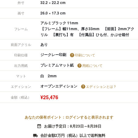
32.2 × 22.2 cm
外寸
26.0 × 17.3 cm
画寸
アルミブラック 11mm
【フレーム】幅11mm、厚さ33mm 【前面】2mmアク
フレーム
リル 【裏打ち】有 【付属品】ひも付、かぶせ箱付
あり
前面アクリル
ジークレー印刷
印刷仕様
印刷について
プレミアムマット紙
出力用紙
用紙について
白 2mm
マット
オープンエディション
エディション
エディションとは？
¥25,476
金額（税込）
あなたの保有ポイント：ログインすると表示されます
お届け予定日：8月23日～8月28日
event_available
合計金額2万円（税込）以上で送料無料
local_shipping