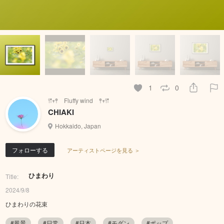
1
0
𖥣𖡡𖥧𖤣 Fluffy wind 𖤣𖥧𖥣𖡡
CHIAKI
Hokkaido, Japan
フォローする
アーティストページを見る ＞
ひまわり
Title:
2024/9/8
ひまわりの花束
#風景
#日常
#日本
#モダン
#ポップ