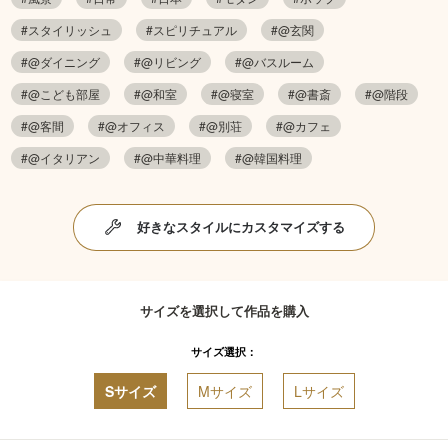
#スタイリッシュ
#スピリチュアル
#@玄関
#@ダイニング
#@リビング
#@バスルーム
#@こども部屋
#@和室
#@寝室
#@書斎
#@階段
#@客間
#@オフィス
#@別荘
#@カフェ
#@イタリアン
#@中華料理
#@韓国料理
好きなスタイルにカスタマイズする
サイズを選択して作品を購入
サイズ選択：
Sサイズ
Mサイズ
Lサイズ