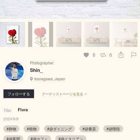
0
0
Photographer
Shin_
Kanagawa, Japan
フォローする
アーティストページを見る ＞
Flora
Title:
2024/9/9
#静物
#植物
#@ダイニング
#@書斎
#@階段
#@客間
#@カフェ
#@イタリアン