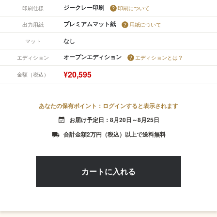
ジークレー印刷
印刷仕様
印刷について
プレミアムマット紙
出力用紙
用紙について
なし
マット
オープンエディション
エディション
エディションとは？
¥20,595
金額（税込）
あなたの保有ポイント：ログインすると表示されます
お届け予定日：8月20日～8月25日
event_available
合計金額2万円（税込）以上で送料無料
local_shipping