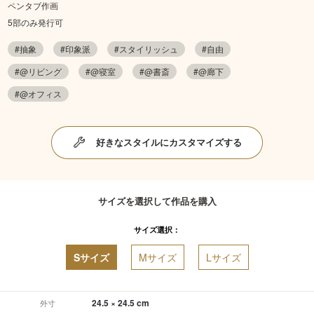
ペンタブ作画
5部のみ発行可
#抽象
#印象派
#スタイリッシュ
#自由
#@リビング
#@寝室
#@書斎
#@廊下
#@オフィス
好きなスタイルにカスタマイズする
サイズを選択して作品を購入
サイズ選択：
Sサイズ
Mサイズ
Lサイズ
24.5 × 24.5 cm
外寸