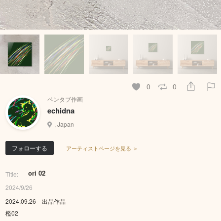
0
0
ペンタブ作画
echidna
, Japan
フォローする
アーティストページを見る ＞
ori 02
Title:
2024/9/26
2024.09.26 出品作品
檻02