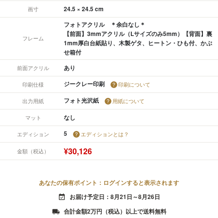
24.5 × 24.5 cm
画寸
フォトアクリル ＊余白なし＊
【前面】3mmアクリル（Lサイズのみ5mm）【背面】裏
フレーム
1mm厚白台紙貼り、木製ゲタ、ヒートン・ひも付、かぶ
せ箱付
あり
前面アクリル
ジークレー印刷
印刷仕様
印刷について
フォト光沢紙
出力用紙
用紙について
なし
マット
5
エディション
エディションとは？
¥30,126
金額（税込）
あなたの保有ポイント：ログインすると表示されます
お届け予定日：8月21日～8月26日
event_available
合計金額2万円（税込）以上で送料無料
local_shipping