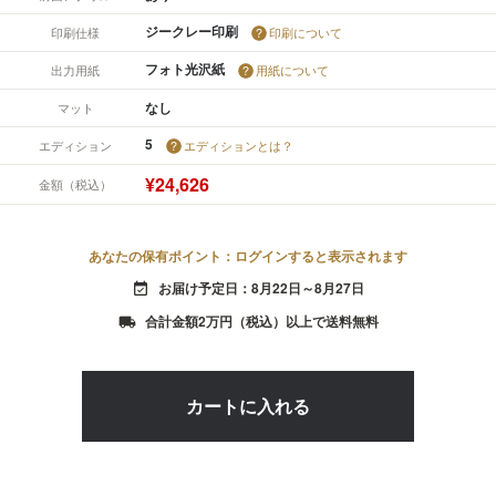
ジークレー印刷
印刷仕様
印刷について
フォト光沢紙
出力用紙
用紙について
なし
マット
5
エディション
エディションとは？
¥24,626
金額（税込）
あなたの保有ポイント：ログインすると表示されます
お届け予定日：8月22日～8月27日
event_available
合計金額2万円（税込）以上で送料無料
local_shipping