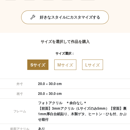
好きなスタイルにカスタマイズする
サイズを選択して作品を購入
サイズ選択：
Sサイズ
Mサイズ
Lサイズ
20.0 × 30.0 cm
外寸
20.0 × 30.0 cm
画寸
フォトアクリル ＊余白なし＊
【前面】3mmアクリル（Lサイズのみ5mm）【背面】裏
フレーム
1mm厚白台紙貼り、木製ゲタ、ヒートン・ひも付、かぶ
せ箱付
あり
前面アクリル