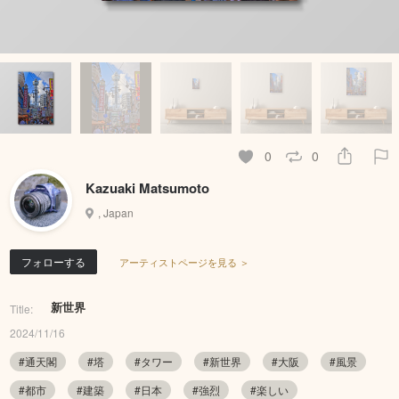
0
0
Kazuaki Matsumoto
, Japan
フォローする
アーティストページを見る ＞
新世界
Title:
2024/11/16
#通天閣
#塔
#タワー
#新世界
#大阪
#風景
#都市
#建築
#日本
#強烈
#楽しい