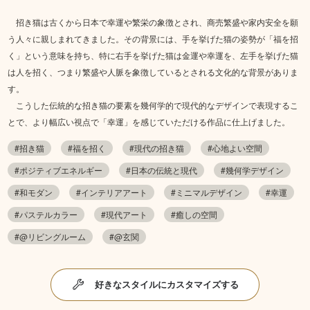
招き猫は古くから日本で幸運や繁栄の象徴とされ、商売繁盛や家内安全を願
う人々に親しまれてきました。その背景には、手を挙げた猫の姿勢が「福を招
く」という意味を持ち、特に右手を挙げた猫は金運や幸運を、左手を挙げた猫
は人を招く、つまり繁盛や人脈を象徴しているとされる文化的な背景がありま
す。
こうした伝統的な招き猫の要素を幾何学的で現代的なデザインで表現するこ
とで、より幅広い視点で「幸運」を感じていただける作品に仕上げました。
#招き猫
#福を招く
#現代の招き猫
#心地よい空間
#ポジティブエネルギー
#日本の伝統と現代
#幾何学デザイン
#和モダン
#インテリアアート
#ミニマルデザイン
#幸運
#パステルカラー
#現代アート
#癒しの空間
#@リビングルーム
#@玄関
好きなスタイルにカスタマイズする