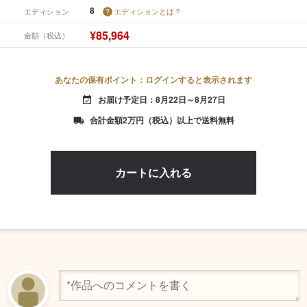
8
エディション
エディションとは？
¥85,964
金額（税込）
あなたの保有ポイント：ログインすると表示されます
お届け予定日：8月22日～8月27日
event_available
合計金額2万円（税込）以上で送料無料
local_shipping