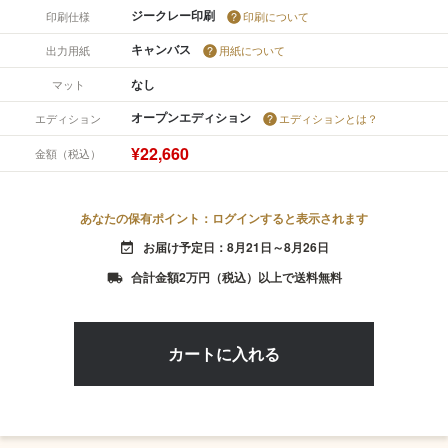
ジークレー印刷
印刷仕様
印刷について
キャンバス
出力用紙
用紙について
なし
マット
オープンエディション
エディション
エディションとは？
¥22,660
金額（税込）
あなたの保有ポイント：ログインすると表示されます
お届け予定日：8月21日～8月26日
event_available
合計金額2万円（税込）以上で送料無料
local_shipping