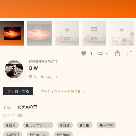
1
0
Mysterious World
B.W
Ibaraki, Japan
フォローする
アーティストページを見る ＞
別次元の空
Title:
2024/11/20
#風景
#ポップアート
#自然
#自由
#@洋室
#@別荘
#@ホテル
#@旅館