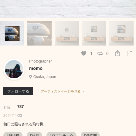
1
0
Photographer
momo
Osaka, Japan
フォローする
アーティストページを見る ＞
787
Title:
2024/11/23
朝日に照らされる飛行機
#飛行機
#旅行
#ロマンチック
#@玄関