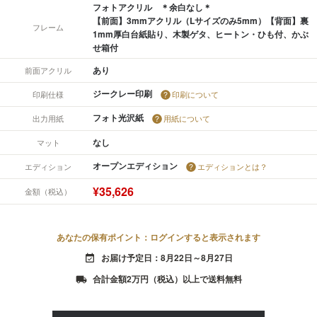
フォトアクリル ＊余白なし＊
【前面】3mmアクリル（Lサイズのみ5mm）【背面】裏
フレーム
1mm厚白台紙貼り、木製ゲタ、ヒートン・ひも付、かぶ
せ箱付
あり
前面アクリル
ジークレー印刷
印刷仕様
印刷について
フォト光沢紙
出力用紙
用紙について
なし
マット
オープンエディション
エディション
エディションとは？
¥35,626
金額（税込）
あなたの保有ポイント：ログインすると表示されます
お届け予定日：8月22日～8月27日
event_available
合計金額2万円（税込）以上で送料無料
local_shipping