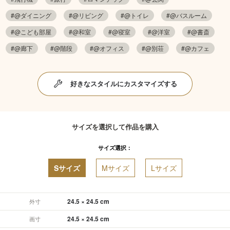
#@ダイニング
#@リビング
#@トイレ
#@バスルーム
#@こども部屋
#@和室
#@寝室
#@洋室
#@書斎
#@廊下
#@階段
#@オフィス
#@別荘
#@カフェ
好きなスタイルにカスタマイズする
サイズを選択して作品を購入
サイズ選択：
Sサイズ
Mサイズ
Lサイズ
24.5 × 24.5 cm
外寸
24.5 × 24.5 cm
画寸