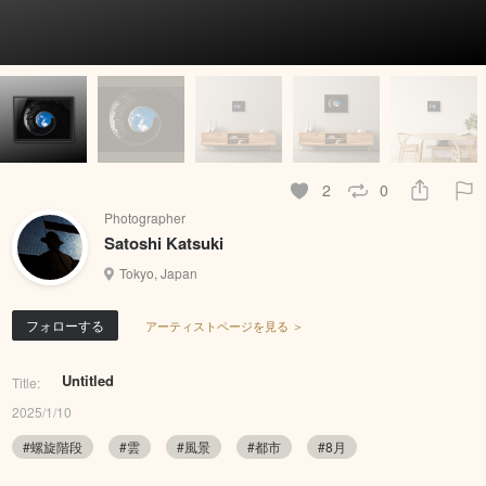
2
0
Photographer
Satoshi Katsuki
Tokyo, Japan
フォローする
アーティストページを見る ＞
Untitled
Title:
2025/1/10
#螺旋階段
#雲
#風景
#都市
#8月