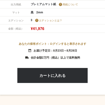
プレミアムマット紙
出力用紙
用紙について
黒 2mm
マット
3
エディション
エディションとは？
¥41,976
金額（税込）
あなたの保有ポイント：ログインすると表示されます
お届け予定日：8月23日～8月28日
event_available
合計金額2万円（税込）以上で送料無料
local_shipping