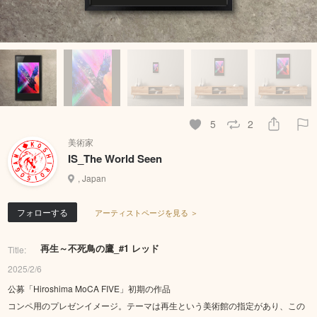
5
2
美術家
IS_The World Seen
, Japan
フォローする
アーティストページを見る ＞
再生～不死鳥の鷹_#1 レッド
Title:
2025/2/6
公募「Hiroshima MoCA FIVE」初期の作品
コンペ用のプレゼンイメージ。テーマは再生という美術館の指定があり、この