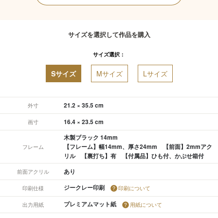
サイズを選択して作品を購入
サイズ選択：
Sサイズ
Mサイズ
Lサイズ
21.2 × 35.5 cm
外寸
16.4 × 23.5 cm
画寸
木製ブラック 14mm
【フレーム】幅14mm、厚さ24mm 【前面】2mmアク
フレーム
リル 【裏打ち】有 【付属品】ひも付、かぶせ箱付
あり
前面アクリル
ジークレー印刷
印刷仕様
印刷について
プレミアムマット紙
出力用紙
用紙について