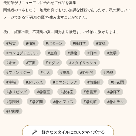
美術館がリニューアルに合わせて作品を募集。
関係者のコネもなく、地元出身でもない無謀な挑戦であったが、私の新しいイ
メージである"不死鳥の鷹"を生み出すことができた。
後に「紅葉の鷹、不死鳥の翼～閃光より飛翔す」の創作に繋がります。
#写実
#抽象
#パターン
#幾何学
#文様
#コンセプチュアル
#生命
#動物
#日本
#文学
#未来
#宇宙
#モダン
#スタイリッシュ
#ファンタジー
#壮大
#重厚
#野生的
#強烈
#幸福
#おしゃれ
#ロマンチック
#情熱的
#@玄関
#@リビング
#@寝室
#@洋室
#@書斎
#@廊下
#@階段
#@客間
#@オフィス
#@別荘
#@ホテル
#@劇場
好きなスタイルにカスタマイズする