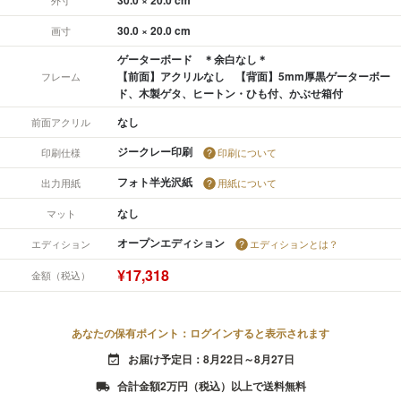
30.0 × 20.0 cm
画寸
ゲーターボード ＊余白なし＊
【前面】アクリルなし 【背面】5mm厚黒ゲーターボー
フレーム
ド、木製ゲタ、ヒートン・ひも付、かぶせ箱付
なし
前面アクリル
ジークレー印刷
印刷仕様
印刷について
フォト半光沢紙
出力用紙
用紙について
なし
マット
オープンエディション
エディション
エディションとは？
¥17,318
金額（税込）
あなたの保有ポイント：ログインすると表示されます
お届け予定日：8月22日～8月27日
event_available
合計金額2万円（税込）以上で送料無料
local_shipping