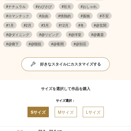
#ナチュラル
#わびさび
#壮大
#おしゃれ
#ロマンチック
#自由
#情熱的
#孤独
#不安
#1月
#2月
#3月
#12月
#冬
#@玄関
#@ダイニング
#@リビング
#@洋室
#@書斎
#@廊下
#@階段
#@客間
#@別荘
好きなスタイルにカスタマイズする
サイズを選択して作品を購入
サイズ選択：
Sサイズ
Mサイズ
Lサイズ
30.0 × 20.0 cm
外寸