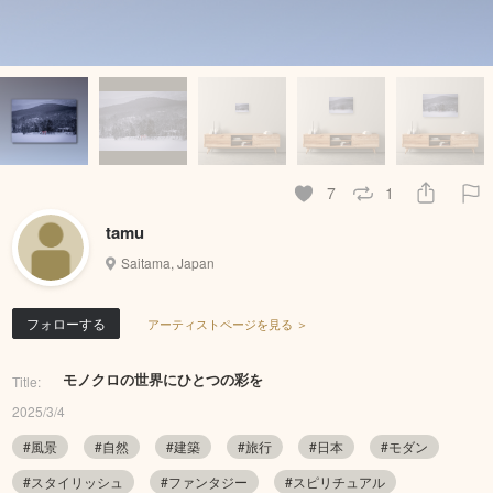
7
1
tamu
Saitama, Japan
フォローする
アーティストページを見る ＞
モノクロの世界にひとつの彩を
Title:
2025/3/4
#風景
#自然
#建築
#旅行
#日本
#モダン
#スタイリッシュ
#ファンタジー
#スピリチュアル