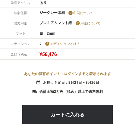
あり
前面アクリル
ジークレー印刷
印刷仕様
印刷について
プレミアムマット紙
出力用紙
用紙について
白 2mm
マット
5
エディション
エディションとは？
¥58,476
金額（税込）
あなたの保有ポイント：ログインすると表示されます
お届け予定日：8月21日～8月26日
event_available
合計金額2万円（税込）以上で送料無料
local_shipping