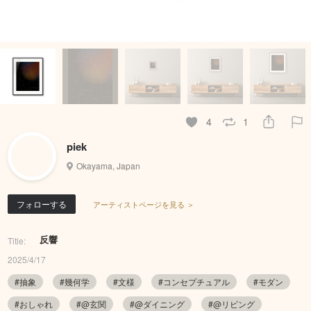
4
1
piek
Okayama, Japan
フォローする
アーティストページを見る ＞
反響
Title:
2025/4/17
#抽象
#幾何学
#文様
#コンセプチュアル
#モダン
#おしゃれ
#@玄関
#@ダイニング
#@リビング