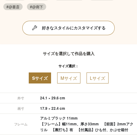
#@書斎
#@廊下
好きなスタイルにカスタマイズする
サイズを選択して作品を購入
サイズ選択：
Sサイズ
Mサイズ
Lサイズ
24.1 × 29.6 cm
外寸
17.9 × 22.4 cm
画寸
アルミブラック 11mm
【フレーム】幅11mm、厚さ33mm 【前面】2mmアク
フレーム
リル 【裏打ち】有 【付属品】ひも付、かぶせ箱付