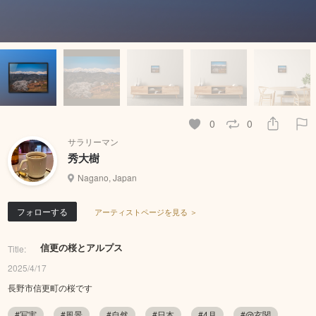
0
0
サラリーマン
秀大樹
Nagano, Japan
フォローする
アーティストページを見る ＞
信更の桜とアルプス
Title:
2025/4/17
長野市信更町の桜です
#写実
#風景
#自然
#日本
#4月
#@玄関