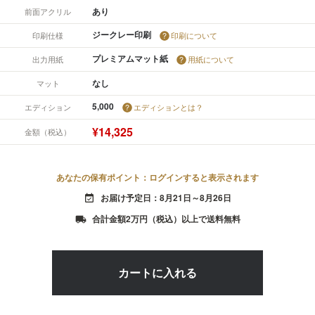
あり
前面アクリル
ジークレー印刷
印刷仕様
印刷について
プレミアムマット紙
出力用紙
用紙について
なし
マット
5,000
エディション
エディションとは？
¥14,325
金額（税込）
あなたの保有ポイント：ログインすると表示されます
お届け予定日：8月21日～8月26日
event_available
合計金額2万円（税込）以上で送料無料
local_shipping