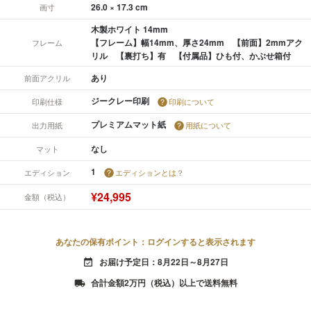
26.0 × 17.3 cm
画寸
木製ホワイト 14mm
【フレーム】幅14mm、厚さ24mm 【前面】2mmアク
フレーム
リル 【裏打ち】有 【付属品】ひも付、かぶせ箱付
あり
前面アクリル
ジークレー印刷
印刷仕様
印刷について
プレミアムマット紙
出力用紙
用紙について
なし
マット
1
エディション
エディションとは？
¥24,995
金額（税込）
あなたの保有ポイント：ログインすると表示されます
お届け予定日：8月22日～8月27日
event_available
合計金額2万円（税込）以上で送料無料
local_shipping