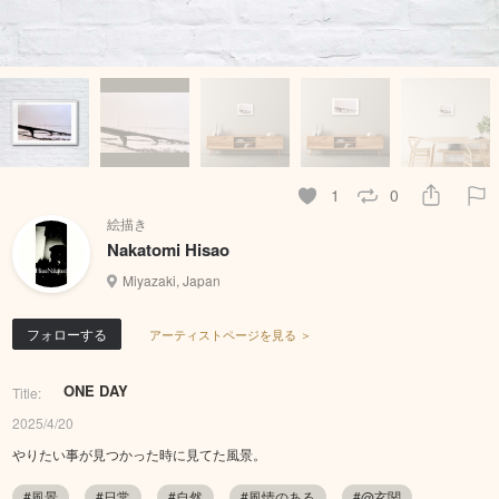
1
0
絵描き
Nakatomi Hisao
Miyazaki, Japan
フォローする
アーティストページを見る ＞
ONE DAY
Title:
2025/4/20
やりたい事が見つかった時に見てた風景。
#風景
#日常
#自然
#風情のある
#@玄関