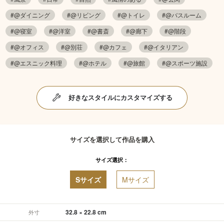
#@ダイニング
#@リビング
#@トイレ
#@バスルーム
#@寝室
#@洋室
#@書斎
#@廊下
#@階段
#@オフィス
#@別荘
#@カフェ
#@イタリアン
#@エスニック料理
#@ホテル
#@旅館
#@スポーツ施設
好きなスタイルにカスタマイズする
サイズを選択して作品を購入
サイズ選択：
Sサイズ
Mサイズ
32.8 × 22.8 cm
外寸