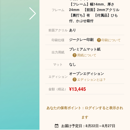
【フレーム】幅14mm、厚さ
24mm 【前面】2mmアクリル
フレーム
【裏打ち】有 【付属品】ひも
付、かぶせ箱付
あり
前面アクリル
ジークレー印刷
印刷仕様
印刷について
プレミアムマット紙
出力用紙
用紙について
なし
マット
オープンエディション
エディション
エディションとは？
¥13,445
金額（税込）
あなたの保有ポイント：ログインすると表示され
ます
お届け予定日：8月22日～8月27日
event_available