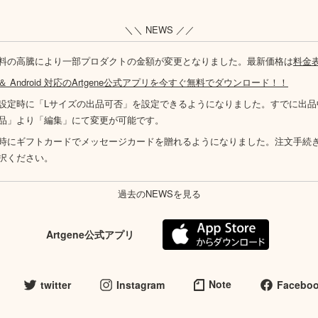
＼＼ NEWS ／／
料の高騰により一部プロダクトの金額が変更となりました。最新価格は
料金
S ＆ Android 対応のArtgene公式アプリを今すぐ無料でダウンロード！！
設定時に「Lサイズの出品可否」を設定できるようになりました。すでに出品
品」より「編集」にて変更が可能です。
時にギフトカードでメッセージカードを贈れるようになりました。注文手続
択ください。
過去のNEWSを見る
Artgene公式アプリ
Note
twitter
Instagram
Facebo