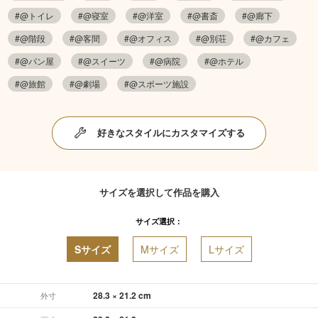
#@トイレ
#@寝室
#@洋室
#@書斎
#@廊下
#@階段
#@客間
#@オフィス
#@別荘
#@カフェ
#@パン屋
#@スイーツ
#@病院
#@ホテル
#@旅館
#@劇場
#@スポーツ施設
好きなスタイルにカスタマイズする
サイズを選択して作品を購入
サイズ選択：
Sサイズ
Mサイズ
Lサイズ
28.3 × 21.2 cm
外寸