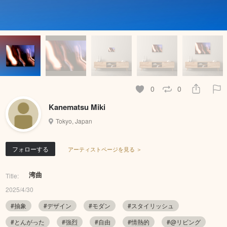
0
0
Kanematsu Miki
Tokyo, Japan
フォローする
アーティストページを見る ＞
湾曲
Title:
2025/4/30
#抽象
#デザイン
#モダン
#スタイリッシュ
#とんがった
#強烈
#自由
#情熱的
#@リビング