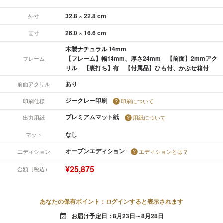
32.8 × 22.8 cm
外寸
26.0 × 16.6 cm
画寸
木製ナチュラル 14mm
【フレーム】幅14mm、厚さ24mm 【前面】2mmアク
フレーム
リル 【裏打ち】有 【付属品】ひも付、かぶせ箱付
あり
前面アクリル
ジークレー印刷
印刷仕様
印刷について
プレミアムマット紙
出力用紙
用紙について
なし
マット
オープンエディション
エディション
エディションとは？
¥25,875
金額（税込）
あなたの保有ポイント：ログインすると表示されます
お届け予定日：8月23日～8月28日
event_available