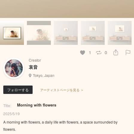
1
0
Creator
哀音
Tokyo, Japan
フォローする
アーティストページを見る ＞
Morning with flowers
Title:
2025/5/19
A morning with flowers, a daily life with flowers, a space surrounded by
flowers.