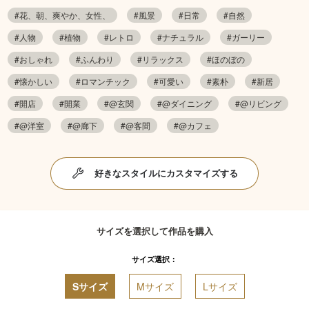
#花、朝、爽やか、女性、
#風景
#日常
#自然
#人物
#植物
#レトロ
#ナチュラル
#ガーリー
#おしゃれ
#ふんわり
#リラックス
#ほのぼの
#懐かしい
#ロマンチック
#可愛い
#素朴
#新居
#開店
#開業
#@玄関
#@ダイニング
#@リビング
#@洋室
#@廊下
#@客間
#@カフェ
好きなスタイルにカスタマイズする
サイズを選択して作品を購入
サイズ選択：
Sサイズ
Mサイズ
Lサイズ