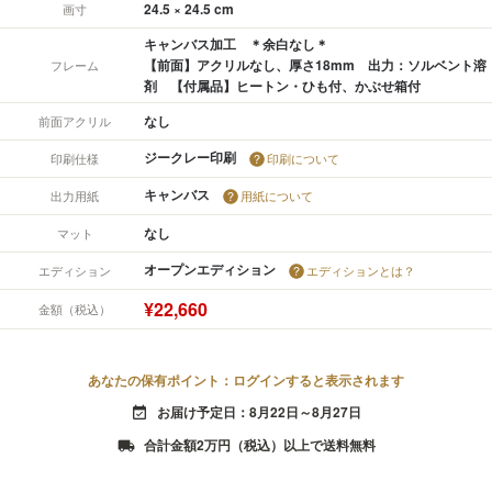
24.5 × 24.5 cm
画寸
キャンバス加工 ＊余白なし＊
【前面】アクリルなし、厚さ18mm 出力：ソルベント溶
フレーム
剤 【付属品】ヒートン・ひも付、かぶせ箱付
なし
前面アクリル
ジークレー印刷
印刷仕様
印刷について
キャンバス
出力用紙
用紙について
なし
マット
オープンエディション
エディション
エディションとは？
¥22,660
金額（税込）
あなたの保有ポイント：ログインすると表示されます
お届け予定日：8月22日～8月27日
event_available
合計金額2万円（税込）以上で送料無料
local_shipping