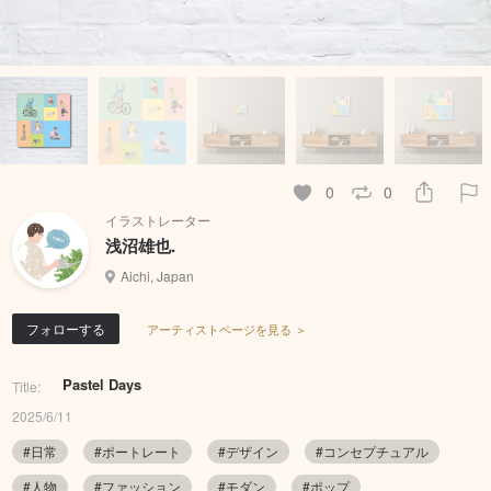
0
0
イラストレーター
浅沼雄也.
Aichi, Japan
フォローする
アーティストページを見る ＞
Pastel Days
Title:
2025/6/11
#日常
#ポートレート
#デザイン
#コンセプチュアル
#人物
#ファッション
#モダン
#ポップ