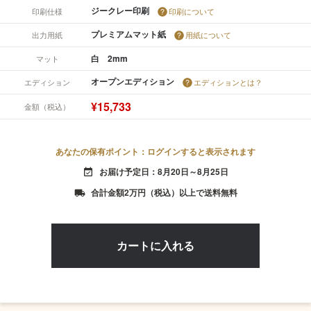
ジークレー印刷
印刷仕様
印刷について
プレミアムマット紙
出力用紙
用紙について
白 2mm
マット
オープンエディション
エディション
エディションとは？
¥15,733
金額（税込）
あなたの保有ポイント：ログインすると表示されます
お届け予定日：8月20日～8月25日
event_available
合計金額2万円（税込）以上で送料無料
local_shipping