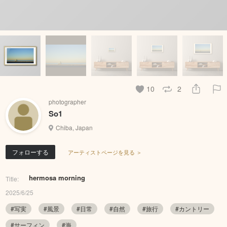
10
2
photographer
So1
Chiba, Japan
フォローする
アーティストページを見る ＞
hermosa morning
Title:
2025/6/25
#写実
#風景
#日常
#自然
#旅行
#カントリー
#サーフィン
#海