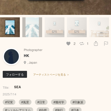
2
1
Photographer
HK
, Japan
フォローする
アーティストページを見る ＞
SEA
Title:
2025/7/14
#写実
#風景
#日常
#幾何学
#印象派
#シュルレアリスム
#自然
#旅行
#日本