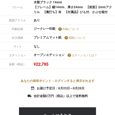
木製ブラック 14mm
【フレーム】幅14mm、厚さ24mm 【前面】2mmアク
フレーム
リル 【裏打ち】有 【付属品】ひも付、かぶせ箱付
あり
前面アクリル
ジークレー印刷
印刷仕様
印刷について
プレミアムマット紙
出力用紙
用紙について
なし
マット
オープンエディション
エディション
エディションとは？
¥22,795
金額（税込）
あなたの保有ポイント：ログインすると表示されます
お届け予定日：8月23日～8月28日
event_available
合計金額2万円（税込）以上で送料無料
local_shipping