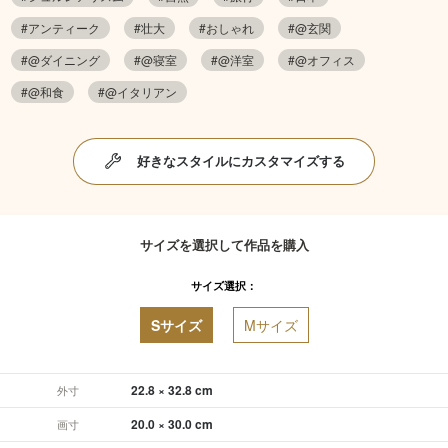
#アンティーク
#壮大
#おしゃれ
#@玄関
#@ダイニング
#@寝室
#@洋室
#@オフィス
#@和食
#@イタリアン
好きなスタイルにカスタマイズする
サイズを選択して作品を購入
サイズ選択：
Sサイズ
Mサイズ
22.8 × 32.8 cm
外寸
20.0 × 30.0 cm
画寸