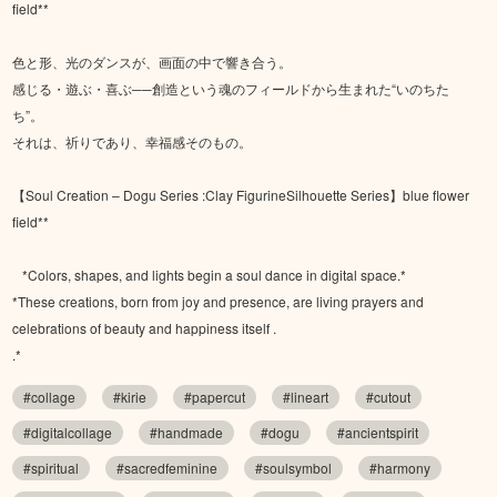
field**
色と形、光のダンスが、画面の中で響き合う。
感じる・遊ぶ・喜ぶ──創造という魂のフィールドから生まれた“いのちた
ち”。
それは、祈りであり、幸福感そのもの。
【Soul Creation – Dogu Series :Clay FigurineSilhouette Series】blue flower
field**
*Colors, shapes, and lights begin a soul dance in digital space.*
*These creations, born from joy and presence, are living prayers and
celebrations of beauty and happiness itself .
.*
#collage
#kirie
#papercut
#lineart
#cutout
#digitalcollage
#handmade
#dogu
#ancientspirit
#spiritual
#sacredfeminine
#soulsymbol
#harmony