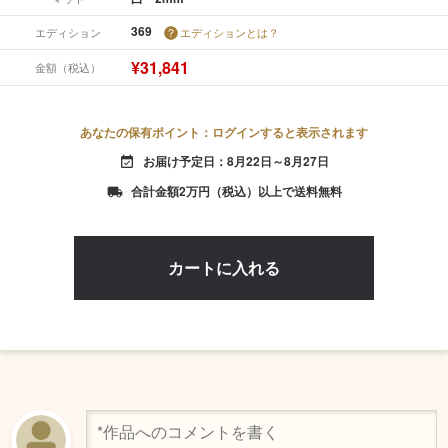
369
エディション
エディションとは？
¥31,841
金額（税込）
あなたの保有ポイント：ログインすると表示されます
お届け予定日：8月22日～8月27日
event_available
合計金額2万円（税込）以上で送料無料
local_shipping