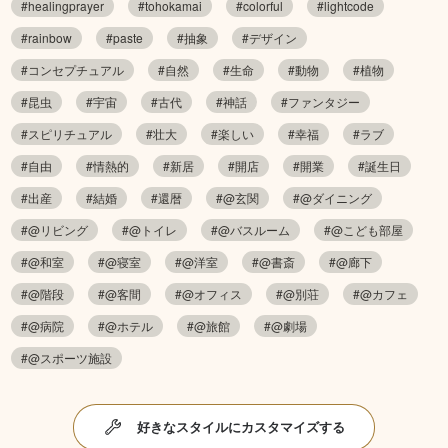
#healingprayer
#tohokamai
#colorful
#lightcode
#rainbow
#paste
#抽象
#デザイン
#コンセプチュアル
#自然
#生命
#動物
#植物
#昆虫
#宇宙
#古代
#神話
#ファンタジー
#スピリチュアル
#壮大
#楽しい
#幸福
#ラブ
#自由
#情熱的
#新居
#開店
#開業
#誕生日
#出産
#結婚
#還暦
#@玄関
#@ダイニング
#@リビング
#@トイレ
#@バスルーム
#@こども部屋
#@和室
#@寝室
#@洋室
#@書斎
#@廊下
#@階段
#@客間
#@オフィス
#@別荘
#@カフェ
#@病院
#@ホテル
#@旅館
#@劇場
#@スポーツ施設
好きなスタイルにカスタマイズする