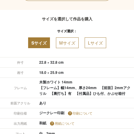
サイズを選択して作品を購入
サイズ選択：
Sサイズ
Mサイズ
Lサイズ
22.8 × 32.8 cm
外寸
18.0 × 25.9 cm
画寸
木製ホワイト 14mm
【フレーム】幅14mm、厚さ24mm 【前面】2mmアク
フレーム
リル 【裏打ち】有 【付属品】ひも付、かぶせ箱付
あり
前面アクリル
ジークレー印刷
印刷仕様
印刷について
和紙
出力用紙
用紙について
白 2mm
マット