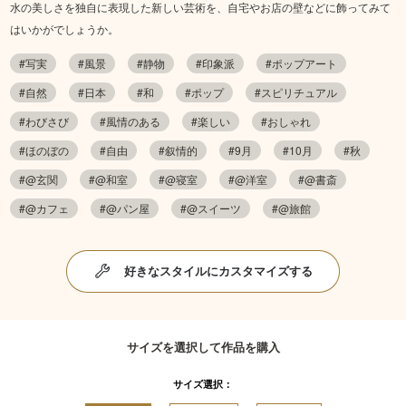
水の美しさを独自に表現した新しい芸術を、自宅やお店の壁などに飾ってみて
はいかがでしょうか。
#写実
#風景
#静物
#印象派
#ポップアート
#自然
#日本
#和
#ポップ
#スピリチュアル
#わびさび
#風情のある
#楽しい
#おしゃれ
#ほのぼの
#自由
#叙情的
#9月
#10月
#秋
#@玄関
#@和室
#@寝室
#@洋室
#@書斎
#@カフェ
#@パン屋
#@スイーツ
#@旅館
好きなスタイルにカスタマイズする
サイズを選択して作品を購入
サイズ選択：