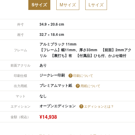
Sサイズ
Mサイズ
Lサイズ
34.9 × 20.6 cm
外寸
32.7 × 18.4 cm
画寸
アルミブラック 11mm
【フレーム】幅11mm、厚さ33mm 【前面】2mmアク
フレーム
リル 【裏打ち】有 【付属品】ひも付、かぶせ箱付
あり
前面アクリル
ジークレー印刷
印刷仕様
印刷について
プレミアムマット紙
出力用紙
用紙について
なし
マット
オープンエディション
エディション
エディションとは？
¥14,938
金額（税込）