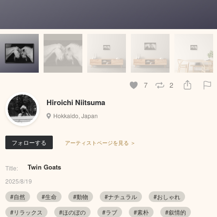
7
2
Hiroichi Niitsuma
Hokkaido, Japan
フォローする
アーティストページを見る ＞
Twin Goats
Title:
2025/8/19
#自然
#生命
#動物
#ナチュラル
#おしゃれ
#リラックス
#ほのぼの
#ラブ
#素朴
#叙情的