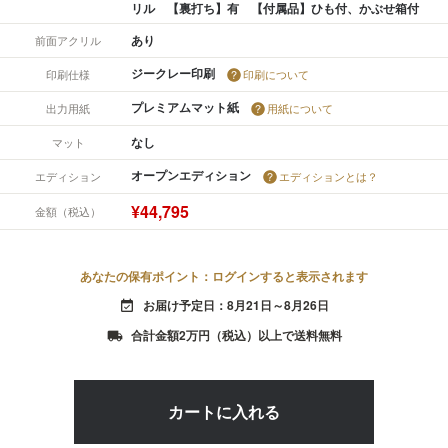
リル 【裏打ち】有 【付属品】ひも付、かぶせ箱付
あり
前面アクリル
ジークレー印刷
印刷仕様
印刷について
プレミアムマット紙
出力用紙
用紙について
なし
マット
オープンエディション
エディション
エディションとは？
¥44,795
金額（税込）
あなたの保有ポイント：ログインすると表示されます
お届け予定日：8月21日～8月26日
event_available
合計金額2万円（税込）以上で送料無料
local_shipping