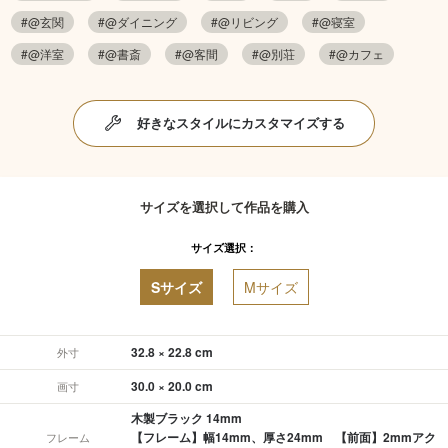
#@玄関
#@ダイニング
#@リビング
#@寝室
#@洋室
#@書斎
#@客間
#@別荘
#@カフェ
好きなスタイルにカスタマイズする
サイズを選択して作品を購入
サイズ選択：
Sサイズ
Mサイズ
32.8 × 22.8 cm
外寸
30.0 × 20.0 cm
画寸
木製ブラック 14mm
【フレーム】幅14mm、厚さ24mm 【前面】2mmアク
フレーム