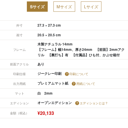
Sサイズ
Mサイズ
Lサイズ
27.3 × 27.3 cm
外寸
20.5 × 20.5 cm
画寸
木製ナチュラル 14mm
【フレーム】幅14mm、厚さ24mm 【前面】2mmアク
フレーム
リル 【裏打ち】有 【付属品】ひも付、かぶせ箱付
あり
前面アクリル
ジークレー印刷
印刷仕様
印刷について
プレミアムマット紙
出力用紙
用紙について
白 2mm
マット
オープンエディション
エディション
エディションとは？
¥20,133
金額（税込）