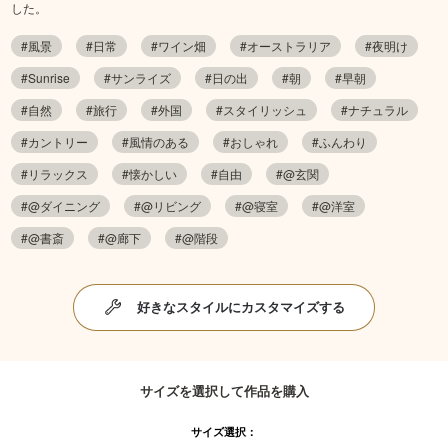
した。
#風景
#日常
#ワイン畑
#オーストラリア
#夜明け
#Sunrise
#サンライズ
#日の出
#朝
#早朝
#自然
#旅行
#外国
#スタイリッシュ
#ナチュラル
#カントリー
#風情のある
#おしゃれ
#ふんわり
#リラックス
#懐かしい
#自由
#@玄関
#@ダイニング
#@リビング
#@寝室
#@洋室
#@書斎
#@廊下
#@階段
好きなスタイルにカスタマイズする
サイズを選択して作品を購入
サイズ選択：