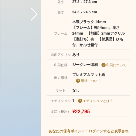
27.3 × 27.3 cm
外寸
24.5 × 24.5 cm
画寸
木製ブラック 14mm
【フレーム】幅14mm、厚さ
24mm 【前面】2mmアクリル
フレーム
【裏打ち】有 【付属品】ひも
付、かぶせ箱付
あり
前面アクリル
ジークレー印刷
印刷仕様
印刷について
プレミアムマット紙
出力用紙
用紙について
なし
マット
1
エディション
エディションとは？
¥22,795
金額（税込）
あなたの保有ポイント：ログインすると表示され