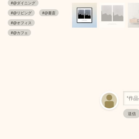
#@ダイニング
#@リビング
#@書斎
#@オフィス
#@カフェ