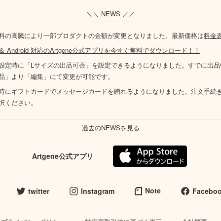
＼＼ NEWS ／／
料の高騰により一部プロダクトの金額が変更となりました。最新価格は
料金
S ＆ Android 対応のArtgene公式アプリを今すぐ無料でダウンロード！！
設定時に「Lサイズの出品可否」を設定できるようになりました。すでに出品
品」より「編集」にて変更が可能です。
時にギフトカードでメッセージカードを贈れるようになりました。注文手続
択ください。
過去のNEWSを見る
Artgene公式アプリ
Note
twitter
Instagram
Facebo