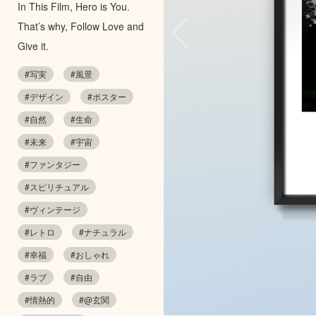
In This Film, Hero is You.
That’s why, Follow Love and
Give it.
#写実
#風景
#デザイン
#ポスター
#自然
#生命
#未来
#宇宙
#ファンタジー
#スピリチュアル
#ヴィンテージ
#レトロ
#ナチュラル
#幸福
#おしゃれ
#ラブ
#自由
#情熱的
#@玄関