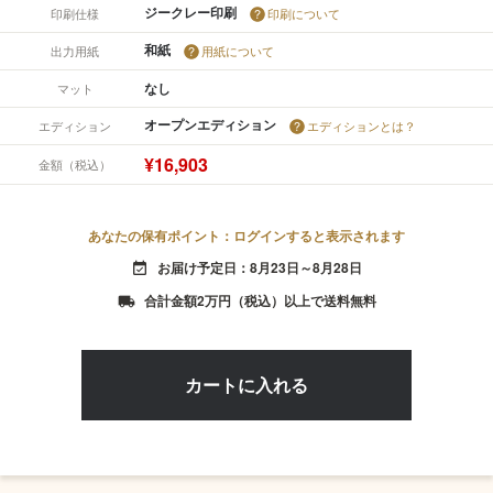
ジークレー印刷
印刷仕様
印刷について
和紙
出力用紙
用紙について
なし
マット
オープンエディション
エディション
エディションとは？
¥16,903
金額（税込）
あなたの保有ポイント：ログインすると表示されます
お届け予定日：8月23日～8月28日
event_available
合計金額2万円（税込）以上で送料無料
local_shipping