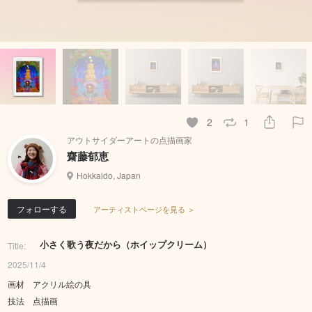
2
1
アウトサイダーアートの点描画家
齋藤郁恵
Hokkaido, Japan
フォローする
アーティストページを見る ＞
小さく歌う夜だから（ホイップクリーム）
Title:
2025/11/4
画材 アクリル絵の具
技法 点描画