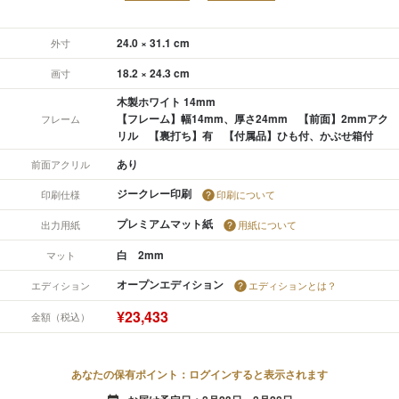
24.0 × 31.1 cm
外寸
18.2 × 24.3 cm
画寸
木製ホワイト 14mm
【フレーム】幅14mm、厚さ24mm 【前面】2mmアク
フレーム
リル 【裏打ち】有 【付属品】ひも付、かぶせ箱付
あり
前面アクリル
ジークレー印刷
印刷仕様
印刷について
プレミアムマット紙
出力用紙
用紙について
白 2mm
マット
オープンエディション
エディション
エディションとは？
¥23,433
金額（税込）
あなたの保有ポイント：ログインすると表示されます