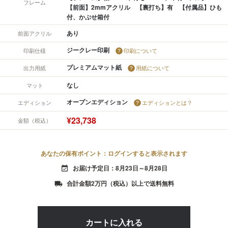
フレーム
【前面】2mmアクリル 【裏打ち】有 【付属品】ひも
付、かぶせ箱付
あり
前面アクリル
ジークレー印刷
印刷仕様
印刷について
プレミアムマット紙
出力用紙
用紙について
なし
マット
オープンエディション
エディション
エディションとは？
¥23,738
金額（税込）
あなたの保有ポイント：ログインすると表示されます
お届け予定日：8月23日～8月28日
event_available
合計金額2万円（税込）以上で送料無料
local_shipping