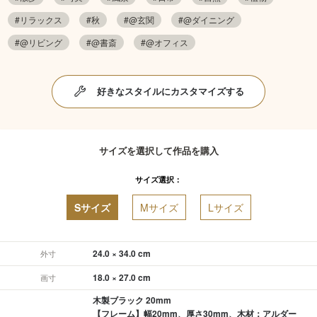
#リラックス
#秋
#@玄関
#@ダイニング
#@リビング
#@書斎
#@オフィス
好きなスタイルにカスタマイズする
サイズを選択して作品を購入
サイズ選択：
Sサイズ
Mサイズ
Lサイズ
24.0 × 34.0 cm
外寸
18.0 × 27.0 cm
画寸
木製ブラック 20mm
【フレーム】幅20mm、厚さ30mm、木材：アルダー