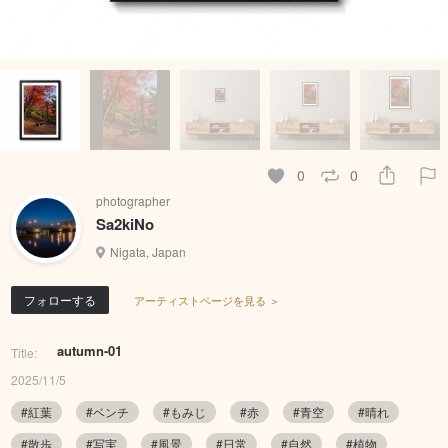
0
0
photographer
Sa2kiNo
Nigata, Japan
フォローする
アーティストページを見る ＞
autumn-01
Title:
2025/11/5
#紅葉
#ベンチ
#もみじ
#赤
#青空
#晴れ
#散歩
#写実
#風景
#日常
#自然
#植物