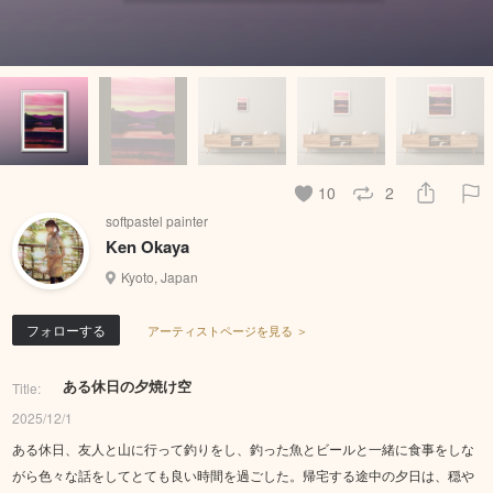
10
2
softpastel painter
Ken Okaya
Kyoto, Japan
フォローする
アーティストページを見る ＞
ある休日の夕焼け空
Title:
2025/12/1
ある休日、友人と山に行って釣りをし、釣った魚とビールと一緒に食事をしな
がら色々な話をしてとても良い時間を過ごした。帰宅する途中の夕日は、穏や