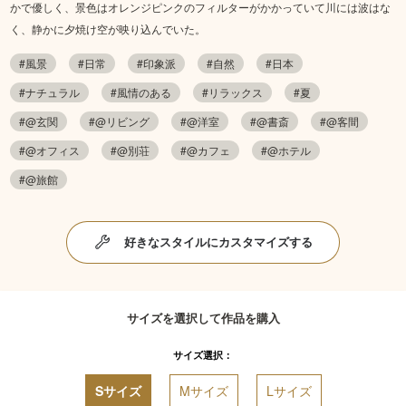
かで優しく、景色はオレンジピンクのフィルターがかかっていて川には波はな
く、静かに夕焼け空が映り込んでいた。
#風景
#日常
#印象派
#自然
#日本
#ナチュラル
#風情のある
#リラックス
#夏
#@玄関
#@リビング
#@洋室
#@書斎
#@客間
#@オフィス
#@別荘
#@カフェ
#@ホテル
#@旅館
好きなスタイルにカスタマイズする
サイズを選択して作品を購入
サイズ選択：
Sサイズ
Mサイズ
Lサイズ