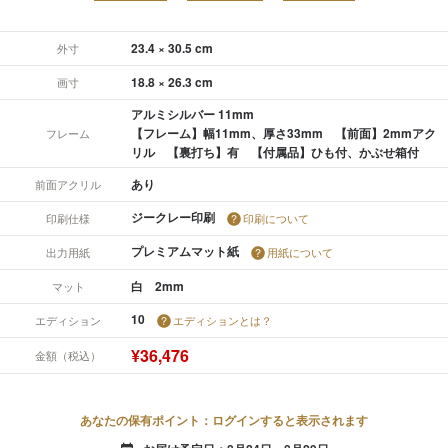
23.4 × 30.5 cm
外寸
18.8 × 26.3 cm
画寸
アルミシルバー 11mm
【フレーム】幅11mm、厚さ33mm 【前面】2mmアク
フレーム
リル 【裏打ち】有 【付属品】ひも付、かぶせ箱付
あり
前面アクリル
ジークレー印刷
印刷仕様
印刷について
プレミアムマット紙
出力用紙
用紙について
白 2mm
マット
10
エディション
エディションとは？
¥36,476
金額（税込）
あなたの保有ポイント：ログインすると表示されます