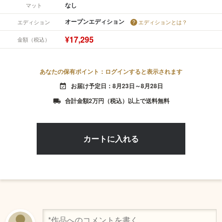
なし
マット
オープンエディション
エディション
エディションとは？
¥17,295
金額（税込）
あなたの保有ポイント：ログインすると表示されます
お届け予定日：8月23日～8月28日
event_available
合計金額2万円（税込）以上で送料無料
local_shipping