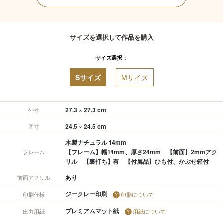
サイズを選択して作品を購入
サイズ選択：
Sサイズ
Mサイズ
27.3 × 27.3 cm
外寸
24.5 × 24.5 cm
画寸
木製ナチュラル 14mm
【フレーム】幅14mm、厚さ24mm 【前面】2mmアク
フレーム
リル 【裏打ち】有 【付属品】ひも付、かぶせ箱付
あり
前面アクリル
ジークレー印刷
印刷仕様
印刷について
プレミアムマット紙
出力用紙
用紙について