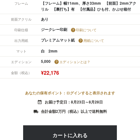
【フレーム】幅11mm、厚さ33mm 【前面】2mmアク
フレーム
リル 【裏打ち】有 【付属品】ひも付、かぶせ箱付
あり
前面アクリル
ジークレー印刷
印刷仕様
印刷について
プレミアムマット紙
出力用紙
用紙について
白 2mm
マット
5,000
エディション
エディションとは？
¥22,176
金額（税込）
あなたの保有ポイント：ログインすると表示されます
お届け予定日：8月23日～8月28日
event_available
合計金額2万円（税込）以上で送料無料
local_shipping