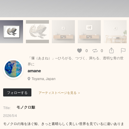
0
0
「彌（あまね）」─ひろがる、つづく、満ちる、透明な青の世
界に
amane
Toyama, Japan
フォローする
アーティストページを見る ＞
モノクロ鯨
Title:
2026/5/4
モノクロの海を泳ぐ鯨、きっと素晴らしく美しい世界を見ているに違いありま