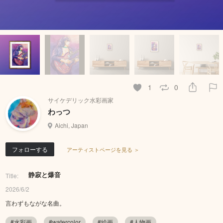
1
0
サイケデリック水彩画家
わっつ
Aichi, Japan
フォローする
アーティストページを見る ＞
静寂と爆音
Title:
2026/6/2
言わずもながな名曲。
#水彩画
#watercolor
#絵画
#人物画