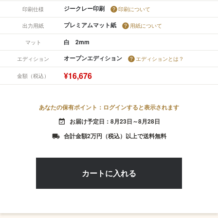
ジークレー印刷
印刷仕様
印刷について
プレミアムマット紙
出力用紙
用紙について
白 2mm
マット
オープンエディション
エディション
エディションとは？
¥16,676
金額（税込）
あなたの保有ポイント：ログインすると表示されます
お届け予定日：8月23日～8月28日
event_available
合計金額2万円（税込）以上で送料無料
local_shipping