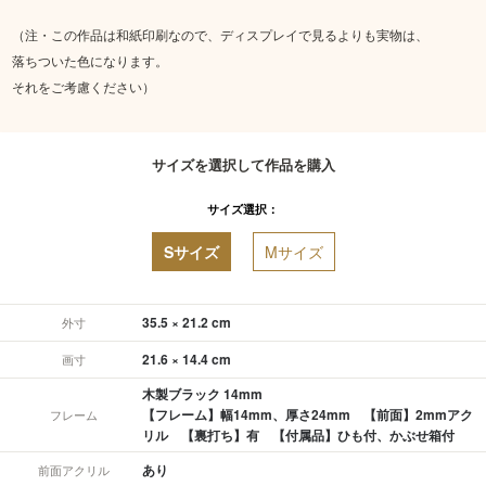
（注・この作品は和紙印刷なので、ディスプレイで見るよりも実物は、
落ちついた色になります。
それをご考慮ください）
サイズを選択して作品を購入
サイズ選択：
Sサイズ
Mサイズ
35.5 × 21.2 cm
外寸
21.6 × 14.4 cm
画寸
木製ブラック 14mm
【フレーム】幅14mm、厚さ24mm 【前面】2mmアク
フレーム
リル 【裏打ち】有 【付属品】ひも付、かぶせ箱付
あり
前面アクリル