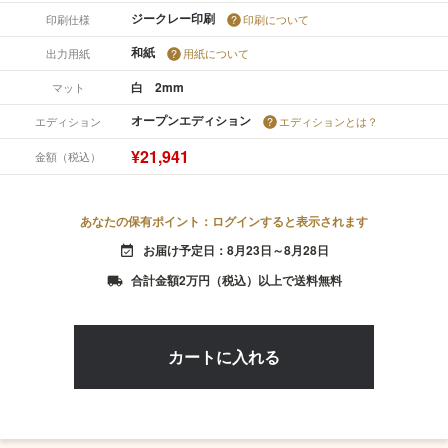
ジークレー印刷
印刷仕様
印刷について
和紙
出力用紙
用紙について
白 2mm
マット
オープンエディション
エディション
エディションとは？
¥21,941
金額（税込）
あなたの保有ポイント：ログインすると表示されます
お届け予定日：8月23日～8月28日
event_available
合計金額2万円（税込）以上で送料無料
local_shipping