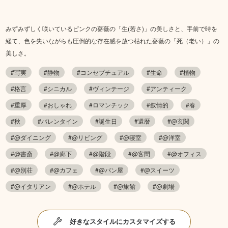
​みずみずしく咲いているピンクの薔薇の「生(若さ)」の美しさと、手前で時を
経て、色を失いながらも圧倒的な存在感を放つ枯れた薔薇の「死（老い）」の
美しさ。
#写実
#静物
#コンセプチュアル
#生命
#植物
#格言
#シニカル
#ヴィンテージ
#アンティーク
#重厚
#おしゃれ
#ロマンチック
#叙情的
#春
#秋
#バレンタイン
#誕生日
#還暦
#@玄関
#@ダイニング
#@リビング
#@寝室
#@洋室
#@書斎
#@廊下
#@階段
#@客間
#@オフィス
#@別荘
#@カフェ
#@パン屋
#@スイーツ
#@イタリアン
#@ホテル
#@旅館
#@劇場
好きなスタイルにカスタマイズする