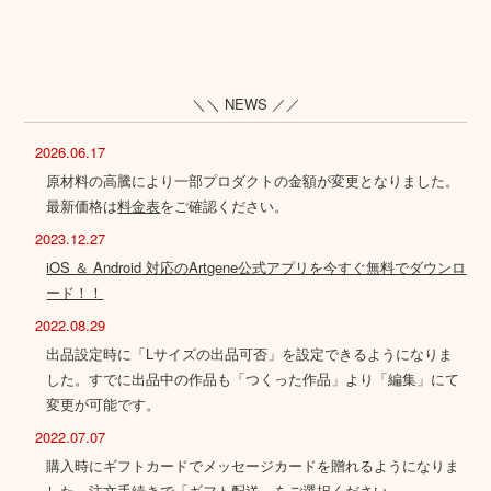
＼＼ NEWS ／／
2026.06.17
原材料の高騰により一部プロダクトの金額が変更となりました。
最新価格は
料金表
をご確認ください。
2023.12.27
iOS ＆ Android 対応のArtgene公式アプリを今すぐ無料でダウンロ
ード！！
2022.08.29
出品設定時に「Lサイズの出品可否」を設定できるようになりま
した。すでに出品中の作品も「つくった作品」より「編集」にて
変更が可能です。
2022.07.07
購入時にギフトカードでメッセージカードを贈れるようになりま
した。注文手続きで「ギフト配送」をご選択ください。