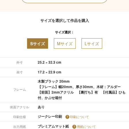
サイズを選択して作品を購入
サイズ選択：
Sサイズ
Mサイズ
Lサイズ
25.2 × 32.3 cm
外寸
17.2 × 22.9 cm
画寸
木製ブラック 20mm
【フレーム】幅20mm、厚さ30mm、木材：アルダー
フレーム
【前面】2mmアクリル 【裏打ち】有 【付属品】ひも
付、かぶせ箱付
あり
前面アクリル
ジークレー印刷
印刷仕様
印刷について
プレミアムマット紙
出力用紙
用紙について