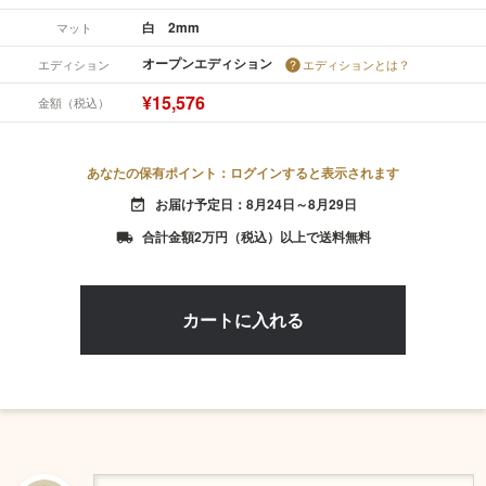
白 2mm
マット
オープンエディション
エディション
エディションとは？
¥15,576
金額（税込）
あなたの保有ポイント：ログインすると表示されます
お届け予定日：8月24日～8月29日
event_available
合計金額2万円（税込）以上で送料無料
local_shipping