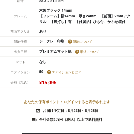
28.3 × 21.2 cm
画寸
木製ブラック 14mm
【フレーム】幅14mm、厚さ24mm 【前面】2mmアク
フレーム
リル 【裏打ち】有 【付属品】ひも付、かぶせ箱付
あり
前面アクリル
ジークレー印刷
印刷仕様
印刷について
プレミアムマット紙
出力用紙
用紙について
なし
マット
50
エディション
エディションとは？
¥15,095
金額（税込）
あなたの保有ポイント：ログインすると表示されます
お届け予定日：8月23日～8月28日
event_available
合計金額2万円（税込）以上で送料無料
local_shipping