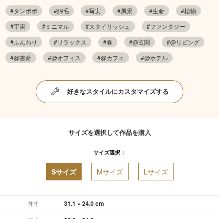
#タンポポ
#綿毛
#写実
#風景
#生命
#植物
#宇宙
#ミニマル
#スタイリッシュ
#ファンタジー
#ふんわり
#リラックス
#春
#@玄関
#@リビング
#@書斎
#@オフィス
#@カフェ
#@ホテル
好きなスタイルにカスタマイズする
サイズを選択して作品を購入
サイズ選択：
Sサイズ
Mサイズ
Lサイズ
31.1 × 24.0 cm
外寸