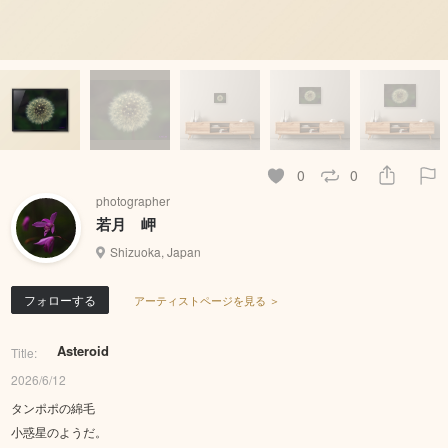
0
0
photographer
若月 岬
Shizuoka, Japan
フォローする
アーティストページを見る ＞
Asteroid
Title:
2026/6/12
タンポポの綿毛
小惑星のようだ。