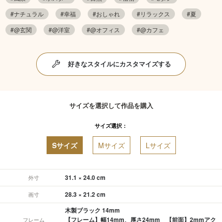
#ナチュラル
#幸福
#おしゃれ
#リラックス
#夏
#@玄関
#@洋室
#@オフィス
#@カフェ
好きなスタイルにカスタマイズする
サイズを選択して作品を購入
サイズ選択：
Sサイズ
Mサイズ
Lサイズ
31.1 × 24.0 cm
外寸
28.3 × 21.2 cm
画寸
木製ブラック 14mm
【フレーム】幅14mm、厚さ24mm 【前面】2mmアク
フレーム