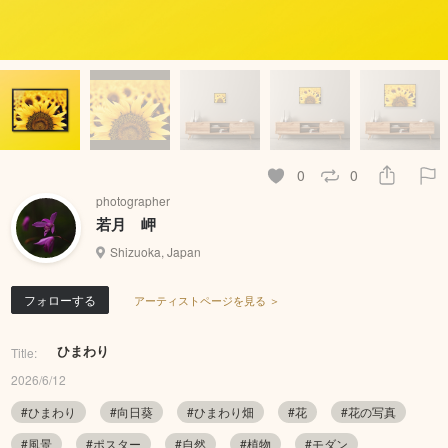
0
0
photographer
若月 岬
Shizuoka, Japan
フォローする
アーティストページを見る ＞
ひまわり
Title:
2026/6/12
#ひまわり
#向日葵
#ひまわり畑
#花
#花の写真
#風景
#ポスター
#自然
#植物
#モダン