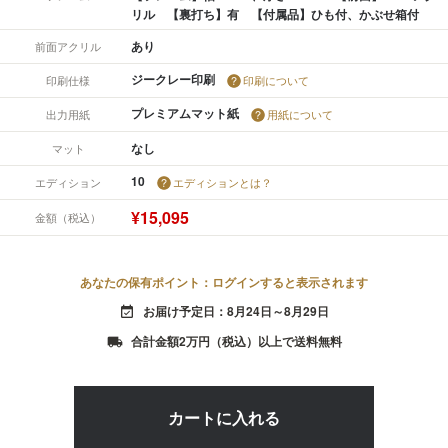
リル 【裏打ち】有 【付属品】ひも付、かぶせ箱付
あり
前面アクリル
ジークレー印刷
印刷仕様
印刷について
プレミアムマット紙
出力用紙
用紙について
なし
マット
10
エディション
エディションとは？
¥15,095
金額（税込）
あなたの保有ポイント：ログインすると表示されます
お届け予定日：8月24日～8月29日
event_available
合計金額2万円（税込）以上で送料無料
local_shipping